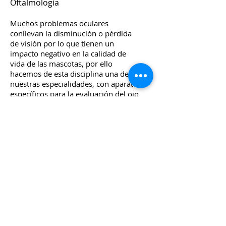
Oftalmología
Muchos problemas oculares
conllevan la disminución o pérdida
de visión por lo que tienen un
impacto negativo en la calidad de
vida de las mascotas, por ello
hacemos de esta disciplina una de
nuestras especialidades, con aparatos
específicos para la evaluación del ojo
como la lámpara de hendidura, el
tonómetro (tonopen), oftalmoscopio
directo e indirecto. Técnicas
quirúrgicas oculares.
Contáctanos